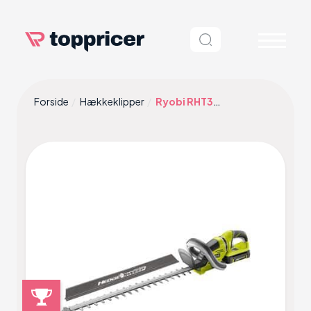
Forside
Hækkeklipper
Ryobi RHT36C61R15S