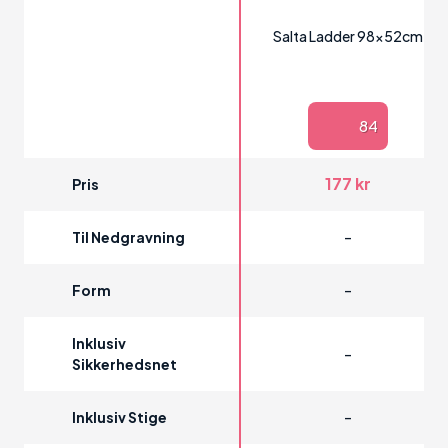
Salta Ladder 98x52cm
84
177 kr
Pris
-
Til Nedgravning
-
Form
Inklusiv
-
Sikkerhedsnet
-
Inklusiv Stige