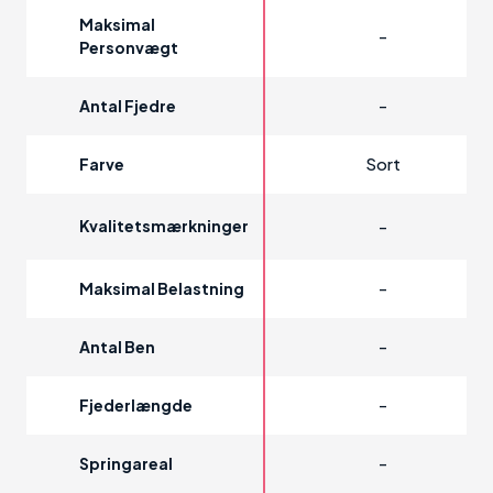
Maksimal
-
Personvægt
-
Antal Fjedre
Sort
Farve
Kvalitetsmærkninger
-
-
Maksimal Belastning
-
Antal Ben
-
Fjederlængde
-
Springareal