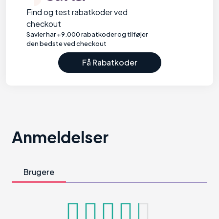
Find og test rabatkoder ved
checkout
Savier har +9.000 rabatkoder og tilføjer
den bedste ved checkout
Få Rabatkoder
Anmeldelser
Brugere