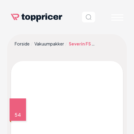
Forside
Vakuumpakker
Severin FS 3610
54