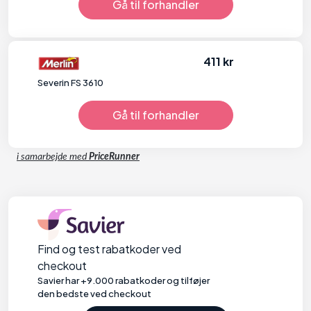
Gå til forhandler
411 kr
Severin FS 3610
Gå til forhandler
i samarbejde med
PriceRunner
Find og test rabatkoder ved
checkout
Savier har +9.000 rabatkoder og tilføjer
den bedste ved checkout