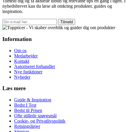
Tilmeld dig og få aktuelle tilbud og relevante tips en gang i ugen. I
nyhedsbrevet kan du læse alt omkring produkter, guides og
inspiration.
Tilmeld
Information
Om os
Medarbejder
Kontakt
Autoriseret forhandler
Nye funktioner
Nyheder
Læs mere
Guide & Inspiration
Bedst I Test
Bedst til Prisen
Ofte stillede spørgsmål
Cookie- og Privatlivspolitik
Retningslinjer
Sitemap