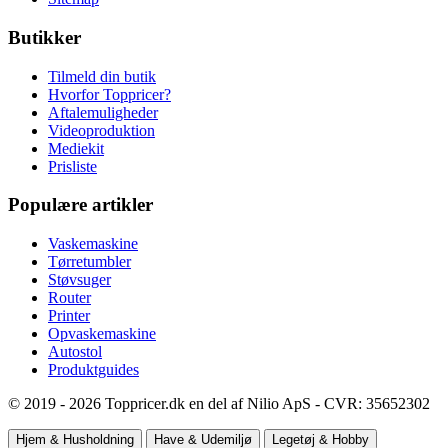
Butikker
Tilmeld din butik
Hvorfor Toppricer?
Aftalemuligheder
Videoproduktion
Mediekit
Prisliste
Populære artikler
Vaskemaskine
Tørretumbler
Støvsuger
Router
Printer
Opvaskemaskine
Autostol
Produktguides
© 2019 - 2026 Toppricer.dk en del af Nilio ApS - CVR: 35652302
Hjem & Husholdning
Have & Udemiljø
Legetøj & Hobby