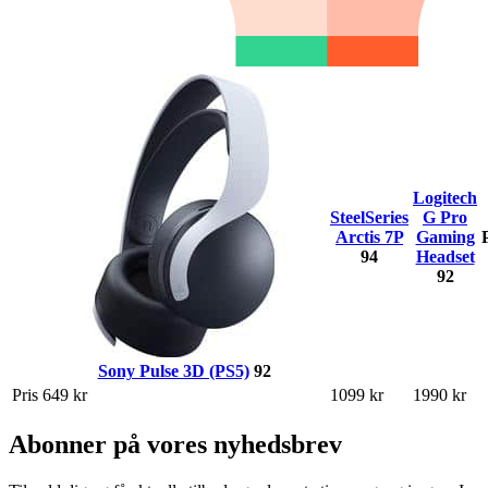
Logitech
SteelSeries
G Pro
Arctis 7P
Gaming
94
Headset
92
Sony Pulse 3D (PS5)
92
Pris
649 kr
1099 kr
1990 kr
Abonner på vores nyhedsbrev