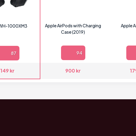
Apple AirPods with Charging
Apple A
 WH-1000XM3
Case (2019)
94
87
149 kr
900 kr
17