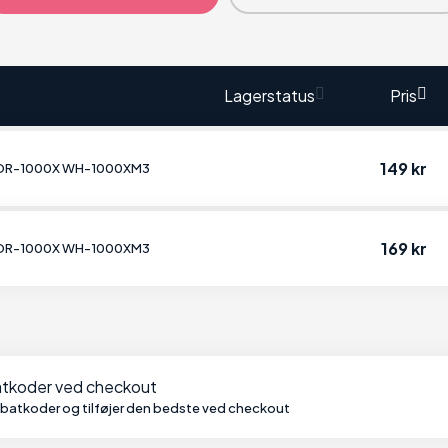
Lagerstatus
Pris
149 kr
MDR-1000X WH-1000XM3
169 kr
MDR-1000X WH-1000XM3
batkoder ved checkout
abatkoder og tilføjer den bedste ved checkout