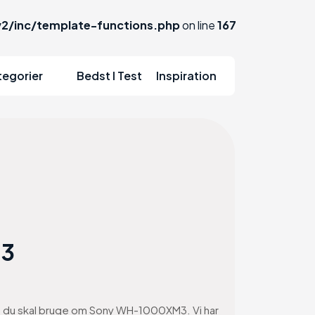
2/inc/template-functions.php
on line
167
tegorier
Bedst I Test
Inspiration
M3
ion du skal bruge om Sony WH-1000XM3. Vi har