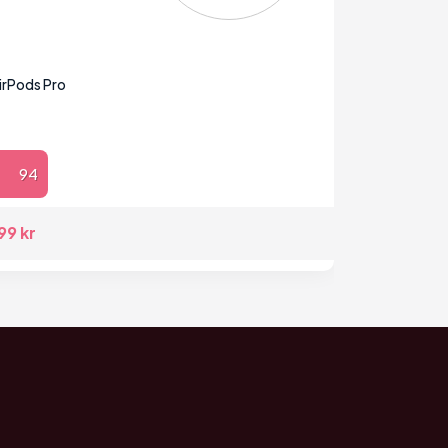
irPods Pro
94
99 kr