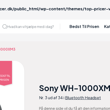
cer.dk/public_html/wp-content/themes/top-pricer-v
Bedst Til Prisen
Ka
Hvad kan vi hjælpe med i dag?
1000XM3
EDST TIL
PRISEN
Sony WH-1000X
Nr. 3 ud af 34 i
Bluetooth Headset
På denne side vil du få alt den informat