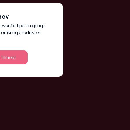
rev
elevante tips en gang i
 omkring produkter,
Tilmeld