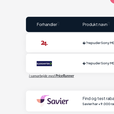
Forhandler
Produkt navn
�?repuder Sony 
�?repuder Sony 
i samarbejde med
PriceRunner
Find og test ra
Savier har +9.000 r