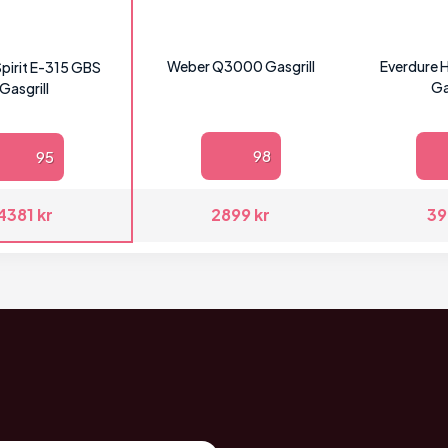
Weber Q3000 Gasgrill
Everdure
pirit E-315 GBS
Ga
Gasgrill
98
95
4381 kr
2899 kr
39