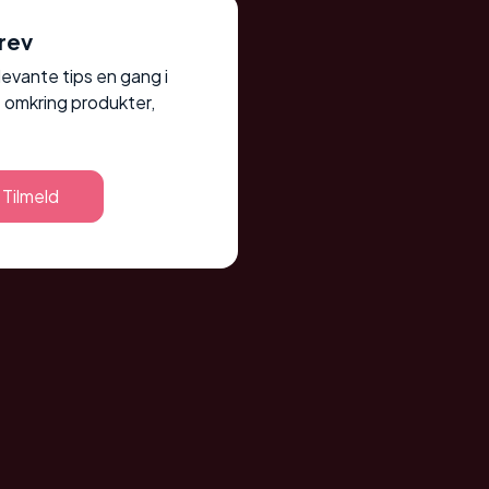
rev
elevante tips en gang i
 omkring produkter,
Tilmeld