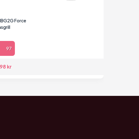
 HBG2G Force
sgrill
97
98 kr