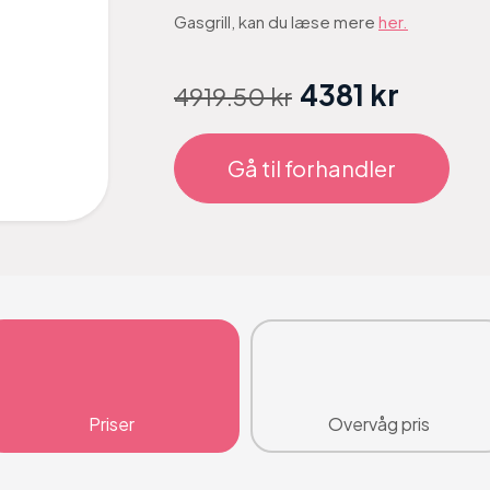
Gasgrill, kan du læse mere
her.
4381 kr
4919.50 kr
Gå til forhandler
Priser
Overvåg pris