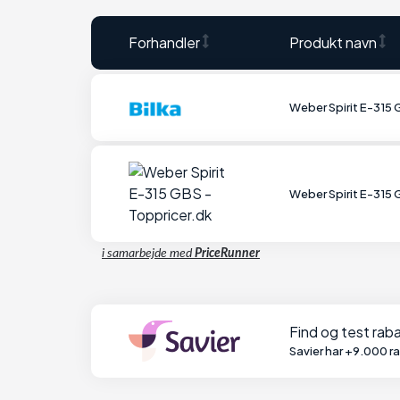
Forhandler
Produkt navn
Weber Spirit E-315
Weber Spirit E-315
i samarbejde med
PriceRunner
Find og test ra
Savier har +9.000 r