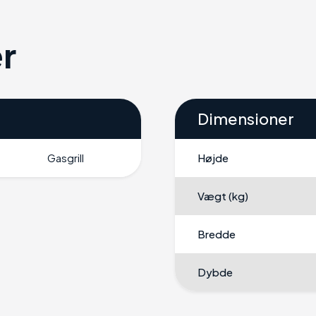
r
Dimensioner
Gasgrill
Højde
Vægt (kg)
Bredde
Dybde