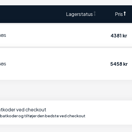
Lagerstatus
Pris
4381 kr
 GBS
5458 kr
 GBS
batkoder ved checkout
abatkoder og tilføjer den bedste ved checkout