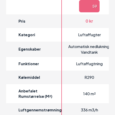
59
0 kr
Pris
Luftaffugter
Kategori
Automatisk nedlukning,
Egenskaber
Vandtank
Luftaffugtning
Funktioner
R290
Kølemiddel
Anbefalet
140 m²
Rumstørrelse (m²)
336 m3/h
Luftgennemstrømning