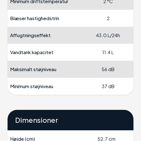
Minimum driftstemperatur
2 °C
Blæser hastighedstrin
2
Affugtningseffekt
43.0 L/24h
Vandtank kapacitet
11.4 L
Maksimalt støjniveau
56 dB
Minimum støjniveau
37 dB
Dimensioner
Højde (cm)
52.7 cm