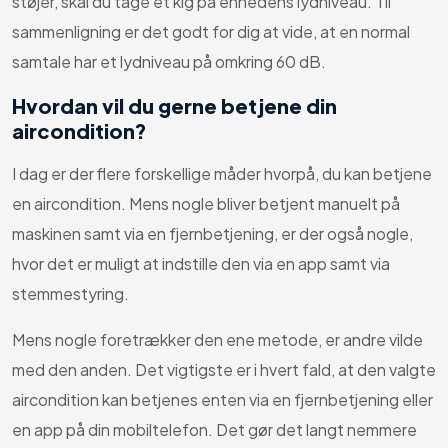
støjer, skal du tage et kig på enhedens lydniveau. Til
sammenligning er det godt for dig at vide, at en normal
samtale har et lydniveau på omkring 60 dB.
Hvordan vil du gerne betjene din
aircondition?
I dag er der flere forskellige måder hvorpå, du kan betjene
en aircondition. Mens nogle bliver betjent manuelt på
maskinen samt via en fjernbetjening, er der også nogle,
hvor det er muligt at indstille den via en app samt via
stemmestyring.
Mens nogle foretrækker den ene metode, er andre vilde
med den anden. Det vigtigste er i hvert fald, at den valgte
aircondition kan betjenes enten via en fjernbetjening eller
en app på din mobiltelefon. Det gør det langt nemmere