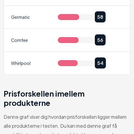
Whirlpool PACW29COL - Anmeldelse
58
Germatic
Whirlpool PACW212CO - Anmeldelse
Electrolux Well P7 WP71-265WT - Anmeldelse
56
Comfee
Dyson Hot and Cool - Anmeldelse
DeLonghi PAC N90 ECO Silent - Anmeldelse
54
Whirlpool
FAQ
Kilder
Prisforskellen imellem
produkterne
Se også
Denne graf viser dig hvordan prisforskellen ligger mellem
alle produkterne i testen. Du kan med denne graf få