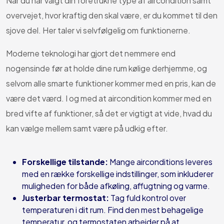
Når du har valgt din foretrukne type af aircondition samt
overvejet, hvor kraftig den skal være, er du kommet til den
sjove del. Her taler vi selvfølgelig om funktionerne.
Moderne teknologi har gjort det nemmere end
nogensinde før at holde dine rum kølige derhjemme, og
selvom alle smarte funktioner kommer med en pris, kan de
være det værd. I og med at aircondition kommer med en
bred vifte af funktioner, så det er vigtigt at vide, hvad du
kan vælge mellem samt være på udkig efter.
Forskellige tilstande:
Mange airconditions leveres
med en række forskellige indstillinger, som inkluderer
muligheden for både afkøling, affugtning og varme.
Justerbar termostat:
Tag fuld kontrol over
temperaturen i dit rum. Find den mest behagelige
temperatur, og termostaten arbejder på at