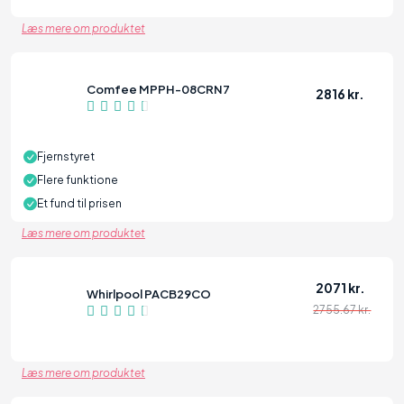
Læs mere om produktet
Comfee MPPH-08CRN7
2816 kr.
84
Fjernstyret
Flere funktione
Et fund til prisen
Læs mere om produktet
2071 kr.
Whirlpool PACB29CO
2755.67 kr.
84
Læs mere om produktet