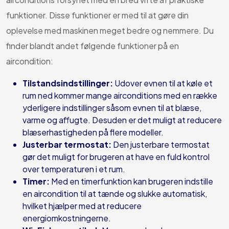
funktioner. Disse funktioner er med til at gøre din
oplevelse med maskinen meget bedre og nemmere. Du
finder blandt andet følgende funktioner på en
aircondition:
Tilstandsindstillinger:
Udover evnen til at køle et
rum ned kommer mange airconditions med en række
yderligere indstillinger såsom evnen til at blæse,
varme og affugte. Desuden er det muligt at reducere
blæserhastigheden på flere modeller.
Justerbar termostat:
Den justerbare termostat
gør det muligt for brugeren at have en fuld kontrol
over temperaturen i et rum.
Timer:
Med en timerfunktion kan brugeren indstille
en aircondition til at tænde og slukke automatisk,
hvilket hjælper med at reducere
energiomkostningerne.