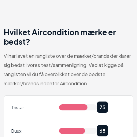
2. Forbedret effektivitet og koncentration
3. Bedre søvn om natten
Hvilket Aircondition mærke er
4. Beskytter dine møbler
bedst?
5. Forhindrer overophedning af elektroniske
Vi har lavet en rangliste over de mærker/brands der klarer
enheder
sig bedst i vores test/sammenligning. Ved at kigge på
ranglisten vil du få overblikket over de bedste
6. Bedre sikkerhed mod ubudne gæster
mærker/brands indenfor Aircondition.
7. Færre svedpletter
8. Bedre humør
75
Tristar
Er det en god idé at købe en aircondition online
eller hos en fysisk forhandler?
68
Duux