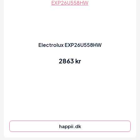
Hvorfor har min aircondition behov for
vedligeholdelse?
Husk altid at slukke for din aircondition
Det er vigtigt at rense din airconditions filter
Electrolux EXP26U558HW
Skal jeg bruge en fagmand til vedligeholdelsen af
2863 kr
min aircondition?
Hvor mange penge vil du bruge på en
aircondition?
88
Tips til at spare penge ved brug af en aircondition
8. fordele ved at have en aircondition i hjemmet
happii.dk
1. Bedre luftkvalitet