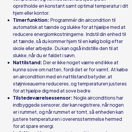
opretholde en konstant samt optimal temperatur i dit
hjem eller kontor.
Timerfunktion:
Programmér din aircondition til
automatisk at tænde og slukke for at hjælpe med at
reducere energiomkostningerne. Indstil din enhed til
at tænde, så du kommer hjem til en kølig bolig efter
skole eller arbejde. Du kan også indstille den til at
slukke, når du er faldet i søvn.
Nattilstand:
Der er ikke noget værre end ikke at
kunne sove om natten, fordi det er for varmt. At købe
en aircondition med en nattilstand betyder, at
støjniveauerne reduceres, og temperaturen justeres
for at hjælpe dig med at sove bedre.
Tilstedeværelsessensor:
Nogle airconditions har
indbyggede sensorer, der kan registrere, når nogen
er i rummet, og når rummet er tomt, så enheden kan
justere temperaturen i overensstemmelse hermed
for at spare energi.