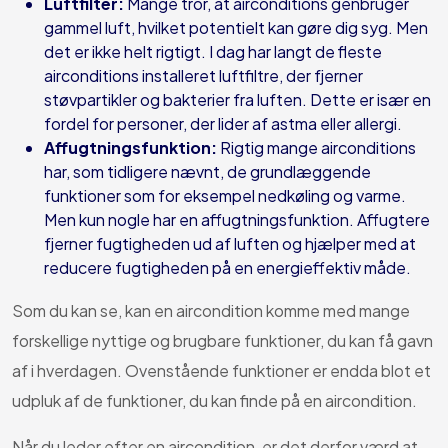
Luftfilter:
Mange tror, at airconditions genbruger
gammel luft, hvilket potentielt kan gøre dig syg. Men
det er ikke helt rigtigt. I dag har langt de fleste
airconditions installeret luftfiltre, der fjerner
støvpartikler og bakterier fra luften. Dette er især en
fordel for personer, der lider af astma eller allergi.
Affugtningsfunktion:
Rigtig mange airconditions
har, som tidligere nævnt, de grundlæggende
funktioner som for eksempel nedkøling og varme.
Men kun nogle har en affugtningsfunktion. Affugtere
fjerner fugtigheden ud af luften og hjælper med at
reducere fugtigheden på en energieffektiv måde.
Som du kan se, kan en aircondition komme med mange
forskellige nyttige og brugbare funktioner, du kan få gavn
af i hverdagen. Ovenstående funktioner er endda blot et
udpluk af de funktioner, du kan finde på en aircondition.
Når du leder efter en aircondition, er det derfor værd at