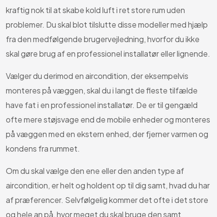
kraftig nok til at skabe kold luft i ret store rum uden
problemer. Du skal blot tilslutte disse modeller med hjælp
fra den medfølgende brugervejledning, hvorfor du ikke
skal gøre brug af en professionel installatør eller lignende.
Vælger du derimod en aircondition, der eksempelvis
monteres på væggen, skal du i langt de fleste tilfælde
have fat i en professionel installatør. De er til gengæld
ofte mere støjsvage end de mobile enheder og monteres
på væggen med en ekstern enhed, der fjerner varmen og
kondens fra rummet.
Om du skal vælge den ene eller den anden type af
aircondition, er helt og holdent op til dig samt, hvad du har
af præferencer. Selvfølgelig kommer det ofte i det store
og hele an på, hvor meget du skal bruge den samt