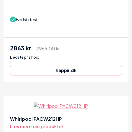
Bedst i test
2863 kr.
2966.00 kr.
Bedste pris hos:
happii.dk
?
Whirlpool PACW212HP
Læs mere om produktet