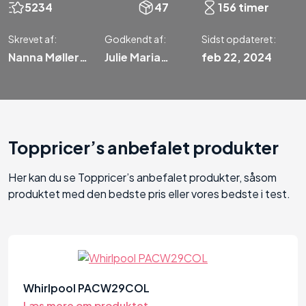
5234
47
156 timer
Skrevet af:
Godkendt af:
Sidst opdateret:
Nanna Møller
Julie Maria
feb 22, 2024
Jørgensen
Hansen
Toppricer’s anbefalet produkter
Her kan du se Toppricer’s anbefalet produkter, såsom
produktet med den bedste pris eller vores bedste i test.
84
Whirlpool PACW29COL
Læs mere om produktet