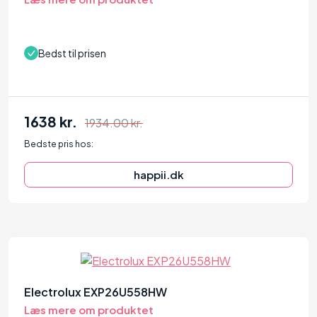
Bedst til prisen
1638 kr.
1934.00 kr.
Bedste pris hos:
happii.dk
88
Electrolux EXP26U558HW
Læs mere om produktet