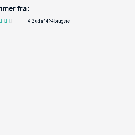
mer fra:
4.2 ud af 494 brugere