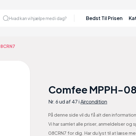
Bedst Til Prisen
Ka
Hvad kan vi hjælpe med i dag?
08CRN7
Comfee MPPH-0
Nr. 6 ud af 47 i
Aircondition
På denne side vil du få alt den informa
Vi har samlet alle priser, anmeldelser o
08CRN7 for dig. Har du lyst til at læs