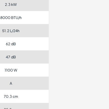
2.3 kW
8000 BTU/h
51.2 L/24h
62 dB
47 dB
1100 W
A
70.3 cm