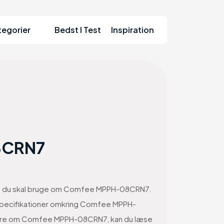
tegorier
Bedst I Test
Inspiration
8CRN7
tion du skal bruge om Comfee MPPH-08CRN7.
g specifikationer omkring Comfee MPPH-
e mere om Comfee MPPH-08CRN7, kan du læse