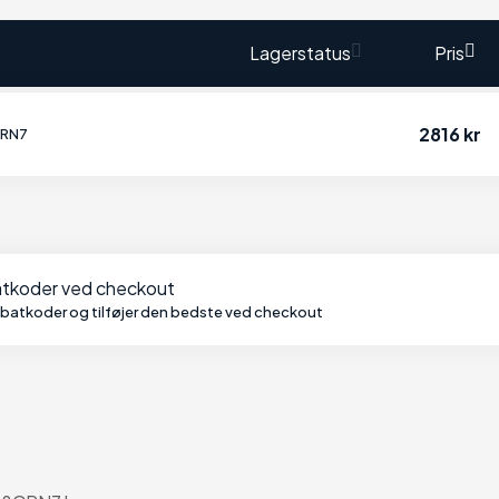
Lagerstatus
Pris
2816 kr
CRN7
batkoder ved checkout
abatkoder og tilføjer den bedste ved checkout