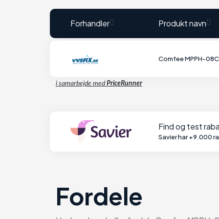
Forhandler
Produkt navn
Comfee MPPH-08
i samarbejde med
PriceRunner
Find og test ra
Savier har +9.000 r
Fordele