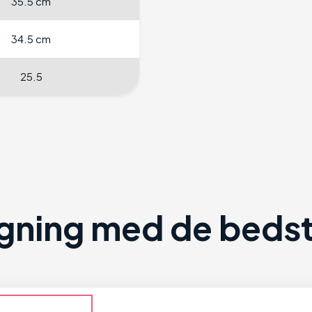
35.5 cm
34.5 cm
25.5
ning med de bedste