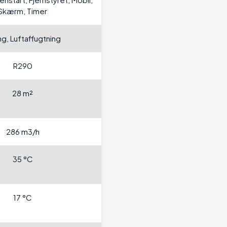
Skærm, Timer
ng, Luftaffugtning
R290
28 m²
286 m3/h
35 °C
17 °C