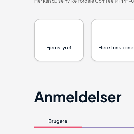
Her kan du se hvilke fordele Comfee MPPH-
Fjernstyret
Flere funktione
Anmeldelser
Brugere