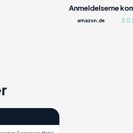
Anmeldelserne kom
amazon.de
r
nstart, Fjernstyret, Mobil,