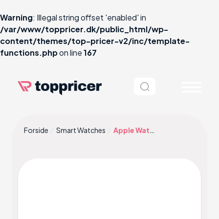
Warning
: Illegal string offset 'enabled' in
/var/www/toppricer.dk/public_html/wp-
content/themes/top-pricer-v2/inc/template-
functions.php
on line
167
Forside
Smart Watches
Apple Watch Series 6 Cellular 44mm Aluminium Case with Sport Band