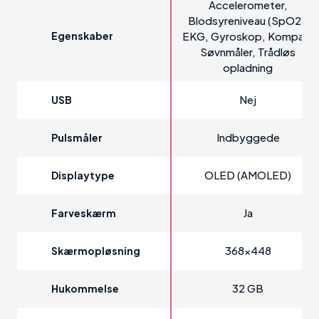
Accelerometer,
Blodsyreniveau (SpO2),
Egenskaber
EKG, Gyroskop, Kompas,
Søvnmåler, Trådløs
opladning
Nej
USB
Indbyggede
Pulsmåler
OLED (AMOLED)
Displaytype
Ja
Farveskærm
368x448
Skærmopløsning
32 GB
Hukommelse