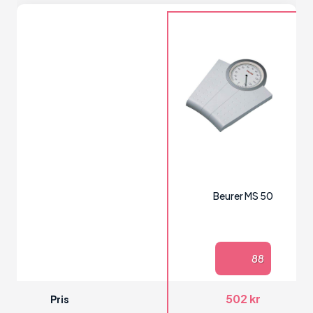
Beurer MS 50
88
502 kr
Pris