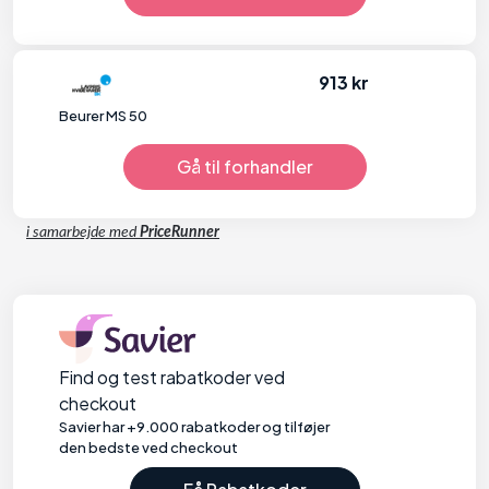
913 kr
Beurer MS 50
Gå til forhandler
i samarbejde med
PriceRunner
Find og test rabatkoder ved
checkout
Savier har +9.000 rabatkoder og tilføjer
den bedste ved checkout