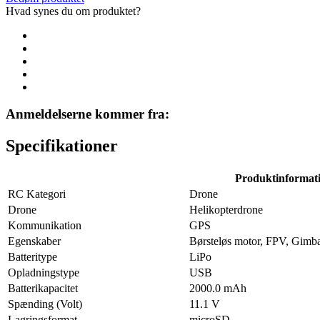
Hvad synes du om produktet?
Anmeldelserne kommer fra:
Specifikationer
Produktinformat
RC Kategori
Drone
Drone
Helikopterdrone
Kommunikation
GPS
Egenskaber
Børsteløs motor, FPV, Gimba
Batteritype
LiPo
Opladningstype
USB
Batterikapacitet
2000.0 mAh
Spænding (Volt)
11.1 V
Lagringsformat
microSD