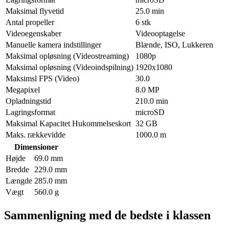
Maksimal flyvetid
25.0 min
Antal propeller
6 stk
Videoegenskaber
Videooptagelse
Manuelle kamera indstillinger
Blænde, ISO, Lukkeren
Maksimal opløsning (Videostreaming)
1080p
Maksimal opløsning (Videoindspilning)
1920x1080
Maksimsl FPS (Video)
30.0
Megapixel
8.0 MP
Opladningstid
210.0 min
Lagringsformat
microSD
Maksimal Kapacitet Hukommelseskort
32 GB
Maks. rækkevidde
1000.0 m
Dimensioner
Højde
69.0 mm
Bredde
229.0 mm
Længde
285.0 mm
Vægt
560.0 g
Sammenligning med de bedste i klassen