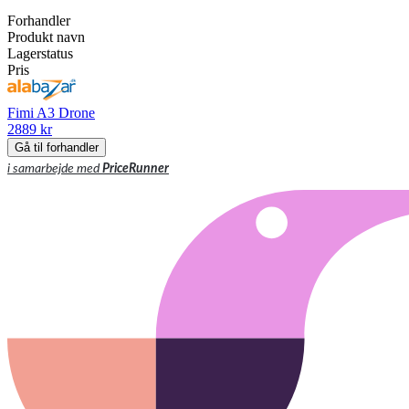
Forhandler
Produkt navn
Lagerstatus
Pris
Fimi A3 Drone
2889 kr
Gå til forhandler
i samarbejde med
PriceRunner