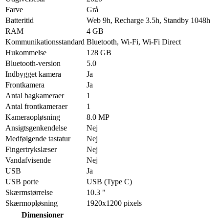
Farve
Grå
Batteritid
Web 9h, Recharge 3.5h, Standby 1048h
RAM
4 GB
Kommunikationsstandard
Bluetooth, Wi-Fi, Wi-Fi Direct
Hukommelse
128 GB
Bluetooth-version
5.0
Indbygget kamera
Ja
Frontkamera
Ja
Antal bagkameraer
1
Antal frontkameraer
1
Kameraopløsning
8.0 MP
Ansigtsgenkendelse
Nej
Medfølgende tastatur
Nej
Fingertrykslæser
Nej
Vandafvisende
Nej
USB
Ja
USB porte
USB (Type C)
Skærmstørrelse
10.3 "
Skærmopløsning
1920x1200 pixels
Dimensioner