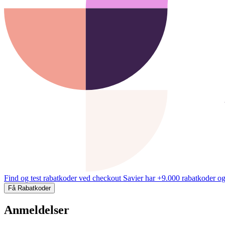
Find og test rabatkoder ved checkout
Savier har +9.000 rabatkoder og
Få Rabatkoder
Anmeldelser