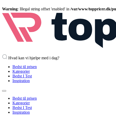
Warning
: Illegal string offset 'enabled' in
/var/www/toppricer.dk/pub
Hvad kan vi hjælpe med i dag?
Bedst til prisen
Kategorier
Bedst I Test
Inspiration
Bedst til prisen
Kategorier
Bedst I Test
Inspiration