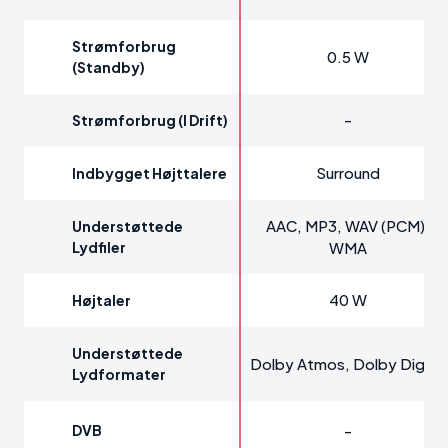
Strømforbrug
0.5 W
(standby)
-
Strømforbrug (i Drift)
Surround
Indbygget Højttalere
AAC, MP3, WAV (PCM),
Understøttede
Lydfiler
WMA
40 W
Højtaler
Understøttede
Dolby Atmos, Dolby Digital
Lydformater
DVB
-