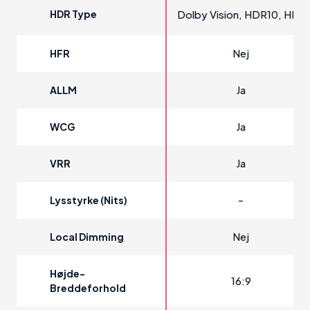
HDR Type
Dolby Vision, HDR10, HLG
Nej
HFR
Ja
ALLM
Ja
WCG
Ja
VRR
-
Lysstyrke (Nits)
Nej
Local Dimming
Højde-
16:9
Breddeforhold