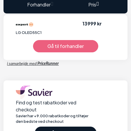
Forhandler
Pris
13999 kr
LG OLED55C1
Gå til forhandler
i samarbejde med
PriceRunner
Find og test rabatkoder ved
checkout
Savier har +9.000 rabatkoder og tilføjer
den bedste ved checkout