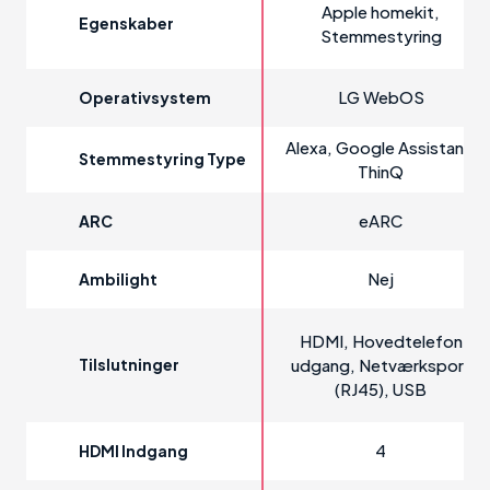
Apple homekit,
Egenskaber
Stemmestyring
LG WebOS
Operativsystem
Alexa, Google Assistant,
Stemmestyring Type
ThinQ
eARC
ARC
Nej
Ambilight
HDMI, Hovedtelefon
Tilslutninger
udgang, Netværksport
(RJ45), USB
4
HDMI Indgang