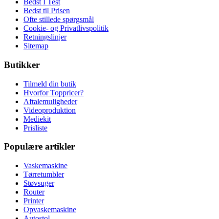
Bedst I Test
Bedst til Prisen
Ofte stillede spørgsmål
Cookie- og Privatlivspolitik
Retningslinjer
Sitemap
Butikker
Tilmeld din butik
Hvorfor Toppricer?
Aftalemuligheder
Videoproduktion
Mediekit
Prisliste
Populære artikler
Vaskemaskine
Tørretumbler
Støvsuger
Router
Printer
Opvaskemaskine
Autostol