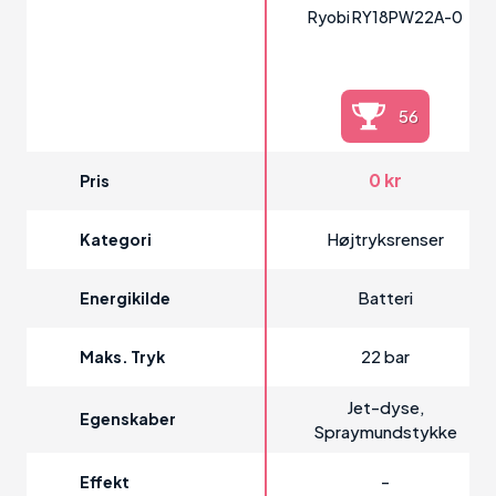
Ryobi RY18PW22A-0
56
0 kr
Pris
Højtryksrenser
Kategori
Batteri
Energikilde
22 bar
Maks. Tryk
Jet-dyse,
Egenskaber
Spraymundstykke
-
Effekt