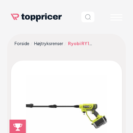
Forside
Højtryksrenser
Ryobi RY18PW22A-0