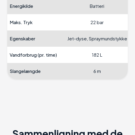
Energikilde
Batteri
Maks. Tryk
22 bar
Egenskaber
Jet-dyse, Spraymundstykke
Vandforbrug (pr. time)
182 L
Slangelængde
6 m
Sammenligning med de