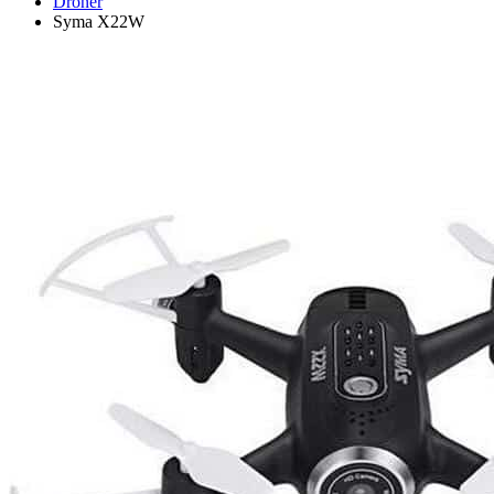
Droner
Syma X22W