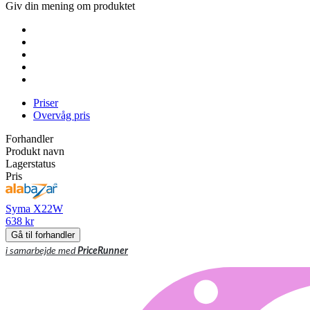
Giv din mening om produktet
Priser
Overvåg pris
Forhandler
Produkt navn
Lagerstatus
Pris
Syma X22W
638 kr
Gå til forhandler
i samarbejde med
PriceRunner