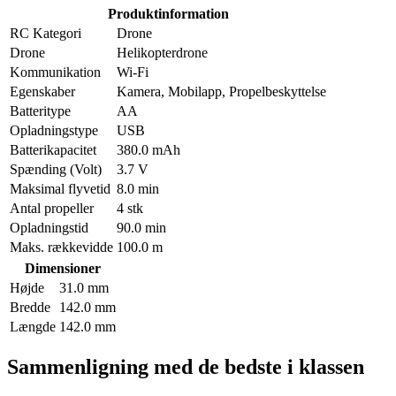
Produktinformation
RC Kategori
Drone
Drone
Helikopterdrone
Kommunikation
Wi-Fi
Egenskaber
Kamera, Mobilapp, Propelbeskyttelse
Batteritype
AA
Opladningstype
USB
Batterikapacitet
380.0 mAh
Spænding (Volt)
3.7 V
Maksimal flyvetid
8.0 min
Antal propeller
4 stk
Opladningstid
90.0 min
Maks. rækkevidde
100.0 m
Dimensioner
Højde
31.0 mm
Bredde
142.0 mm
Længde
142.0 mm
Sammenligning med de bedste i klassen