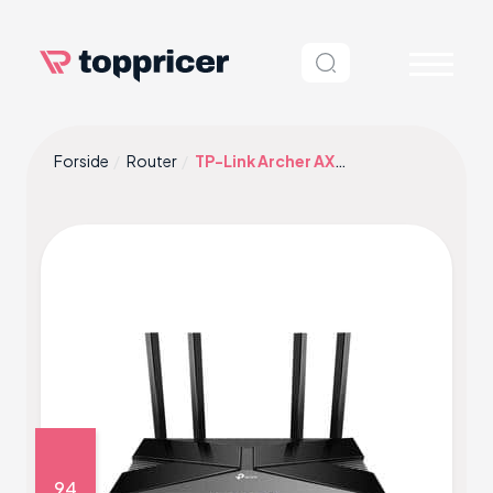
Forside
Router
TP-Link Archer AX20
94