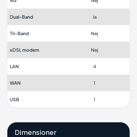
4G
Nej
Dual-Band
Ja
Tri-Band
Nej
xDSL modem
Nej
LAN
4
WAN
1
USB
1
Dimensioner