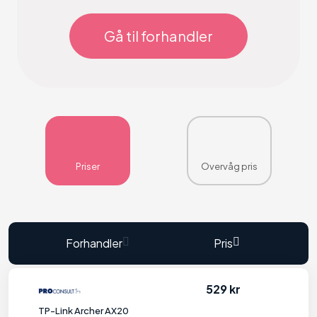
Gå til forhandler
Priser
Overvåg pris
Forhandler
Pris
529 kr
TP-Link Archer AX20