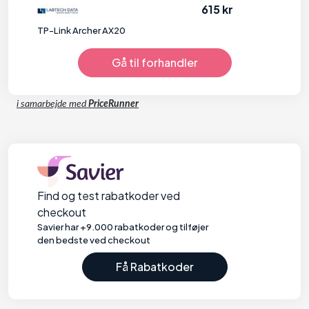
615 kr
TP-Link Archer AX20
Gå til forhandler
i samarbejde med
PriceRunner
Find og test rabatkoder ved
checkout
Savier har +9.000 rabatkoder og tilføjer
den bedste ved checkout
Få Rabatkoder