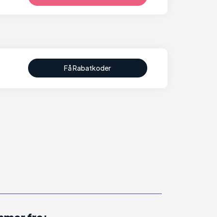
Få Rabatkoder
mer fra: