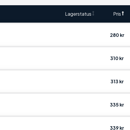
Lagerstatus
Pris
280 kr
310 kr
313 kr
335 kr
339 kr