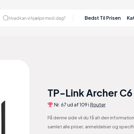
Bedst Til Prisen
Ka
Hvad kan vi hjælpe med i dag?
TP-Link Archer C6
Nr. 67 ud af 109 i
Router
På denne side vil du få alt den informatio
samlet alle priser, anmeldelser og specif