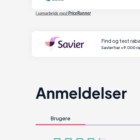
i samarbejde med
PriceRunner
Find og test ra
Savier har +9.000 r
Anmeldelser
Brugere