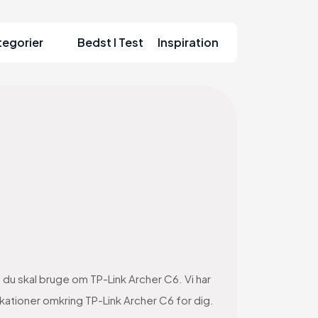
tegorier
Bedst I Test
Inspiration
n du skal bruge om TP-Link Archer C6. Vi har
ikationer omkring TP-Link Archer C6 for dig.