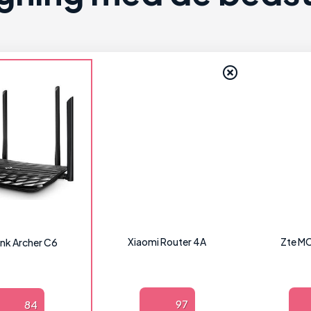
Xiaomi Router 4A
Zte M
nk Archer C6
97
84