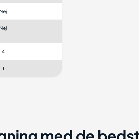
Nej
Nej
4
1
ning med de bedste