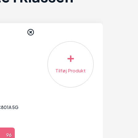
Tilføj Produkt
C801A 5G
96