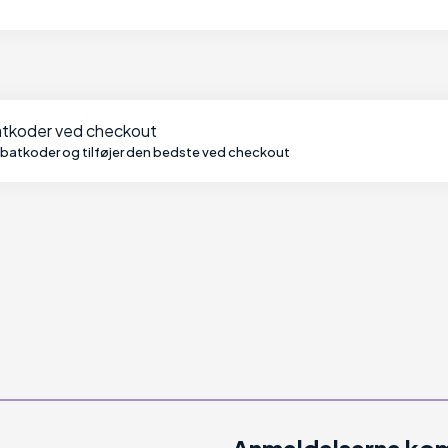
batkoder ved checkout
abatkoder og tilføjer den bedste ved checkout
Anmeldelserne kom