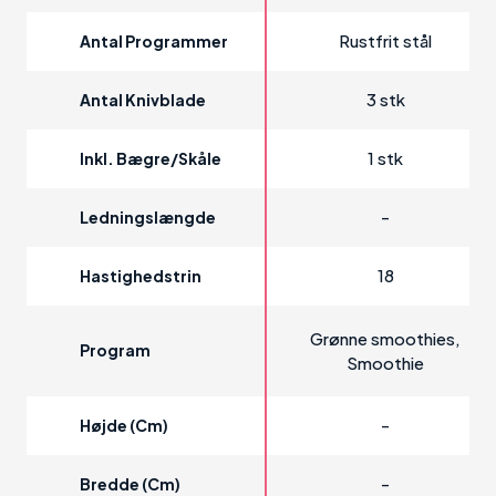
Rustfrit stål
Antal Programmer
3 stk
Antal Knivblade
1 stk
Inkl. Bægre/skåle
-
Ledningslængde
18
Hastighedstrin
Grønne smoothies,
Program
Smoothie
-
Højde (cm)
-
Bredde (cm)